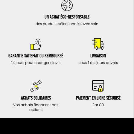
DONS
TOUT
Un achat éco-responsable
des produits sélectionnés avec soin
Garantie satisfait ou remboursé
Livraison
14 jours pour changer d'avis
sous 1 à 4 jours ouvrés
Achats solidaires
Paiement en ligne sécurisé
Vos achats financent nos
Par CB
actions