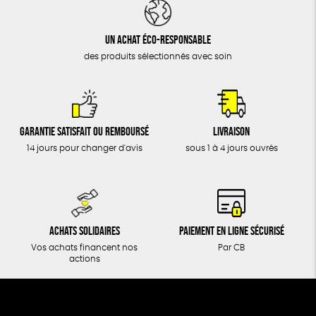
DONS
TOUT
Un achat éco-responsable
des produits sélectionnés avec soin
Garantie satisfait ou remboursé
Livraison
14 jours pour changer d'avis
sous 1 à 4 jours ouvrés
Achats solidaires
Paiement en ligne sécurisé
Vos achats financent nos
Par CB
actions