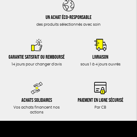
DONS
TOUT
Un achat éco-responsable
des produits sélectionnés avec soin
Garantie satisfait ou remboursé
Livraison
14 jours pour changer d'avis
sous 1 à 4 jours ouvrés
Achats solidaires
Paiement en ligne sécurisé
Vos achats financent nos
Par CB
actions