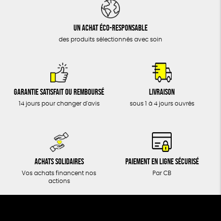
DONS
TOUT
Un achat éco-responsable
des produits sélectionnés avec soin
Garantie satisfait ou remboursé
Livraison
14 jours pour changer d'avis
sous 1 à 4 jours ouvrés
Achats solidaires
Paiement en ligne sécurisé
Vos achats financent nos
Par CB
actions