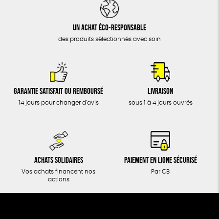
DONS
TOUT
Un achat éco-responsable
des produits sélectionnés avec soin
Garantie satisfait ou remboursé
Livraison
14 jours pour changer d'avis
sous 1 à 4 jours ouvrés
Achats solidaires
Paiement en ligne sécurisé
Vos achats financent nos
Par CB
actions