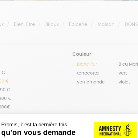
ux
Bien-Être
Bijoux
Épicerie
Maison
DON
Couleur
Blanc Pur
Bleu Mar
0 €
terracotta
vert
100 €
vert amande
violet
150 €
 200 €
 200€