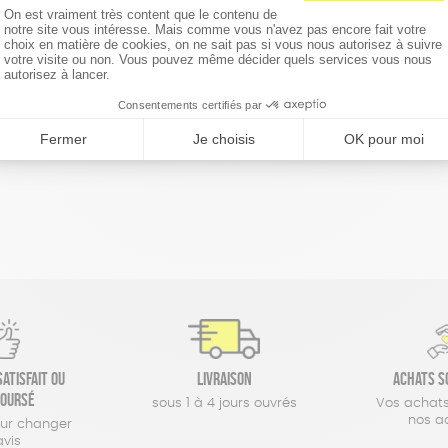
réinitialiser les filtres
atisfait ou
Livraison
Achats s
oursé
sous 1 à 4 jours ouvrés
Vos achats
nos a
our changer
avis