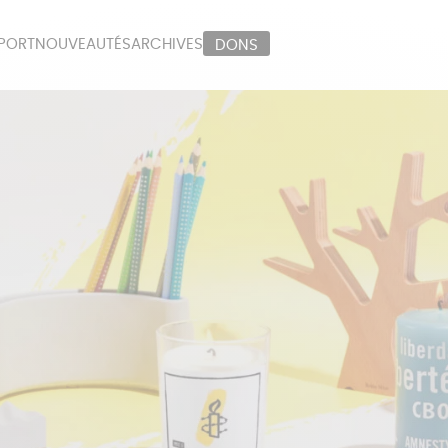
PORT
NOUVEAUTÉS
ARCHIVES
DONS
ORT
PAPETERIE
LI
OUX
ÉPICERIE
MA