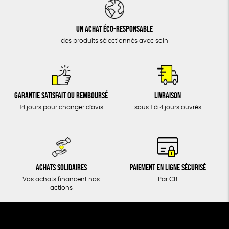
DONS
TOUT
Un achat éco-responsable
des produits sélectionnés avec soin
Garantie satisfait ou remboursé
Livraison
14 jours pour changer d'avis
sous 1 à 4 jours ouvrés
Achats solidaires
Paiement en ligne sécurisé
Vos achats financent nos
Par CB
actions