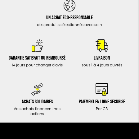
DONS
TOUT
Un achat éco-responsable
des produits sélectionnés avec soin
Garantie satisfait ou remboursé
Livraison
14 jours pour changer d'avis
sous 1 à 4 jours ouvrés
Achats solidaires
Paiement en ligne sécurisé
Vos achats financent nos
Par CB
actions