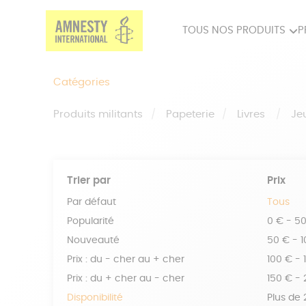
TOUS NOS PRODUITS
P
PRODUITS MILITANTS
SP
Catégories
BIEN-ÊTRE
BIJ
Produits militants
Papeterie
Livres
Je
Trier par
Prix
Par défaut
Tous
Popularité
0 € - 5
Nouveauté
50 € - 
Prix : du - cher au + cher
100 € - 
Prix : du + cher au - cher
150 € -
Disponibilité
Plus de