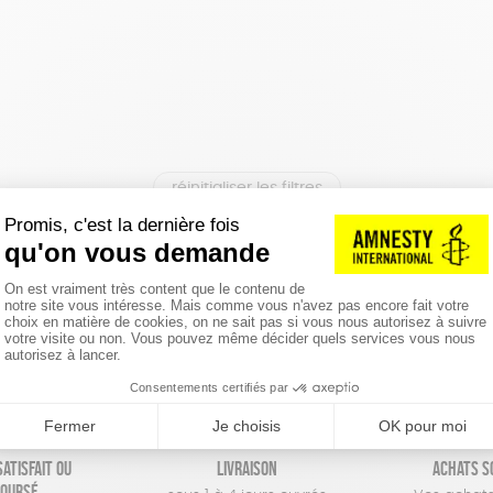
réinitialiser les filtres
atisfait ou
Livraison
Achats s
oursé