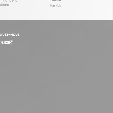
 financent
ctions
Par CB
UIVEZ-NOUS