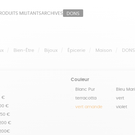
RODUITS MILITANTS
ARCHIVES
DONS
ORT
PAPETERIE
LI
OUX
ÉPICERIE
MA
ux
Bien-Être
Bijoux
Épicerie
Maison
DON
Couleur
Blanc Pur
Bleu Mar
0 €
terracotta
vert
100 €
vert amande
violet
150 €
 200 €
 200€