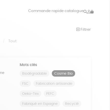
Rechercher
Mon
Commande rapide catalogue
compte
VRES
JEUX
Filtrer
ISON
DONS
S
Tout
Mots clés
ine
Biodégradable
Cosme Bio
FSC
Fabrication artisanale
Oeko-Tex
PEFC
Fabriqué en Espagne
Recyclé