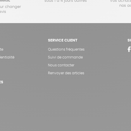
sous 1 à 4 jours ouvrés
Vos achats
nos a
our changer
avis
SERVICE CLIENT
S
te
Questions fréquentes
entialité
Suivi de commande
Nous contacter
Renvoyer des articles
ES