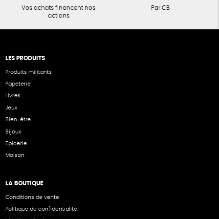
Vos achats financent nos
Par CB
actions
LES PRODUITS
Produits militants
Papeterie
Livres
Jeux
Bien-être
Bijoux
Epicerie
Maison
LA BOUTIQUE
Conditions de vente
Politique de confidentialité