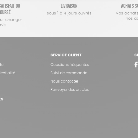
atisfait ou
Livraison
Achats s
oursé
sous 1 à 4 jours ouvrés
Vos achats
nos a
our changer
avis
SERVICE CLIENT
S
te
Questions fréquentes
entialité
Suivi de commande
Nous contacter
Renvoyer des articles
ES