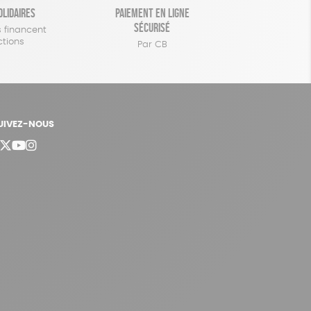
olidaires
Paiement en ligne
sécurisé
 financent
ctions
Par CB
UIVEZ-NOUS