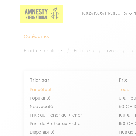
TOUS NOS PRODUITS
P
PRODUITS MILITANTS
SP
Catégories
BIEN-ÊTRE
BIJ
Produits militants
Papeterie
Livres
Je
Trier par
Prix
Par défaut
Tous
Popularité
0 € - 5
Nouveauté
50 € - 
Prix : du - cher au + cher
100 € - 
Prix : du + cher au - cher
150 € -
Disponibilité
Plus de