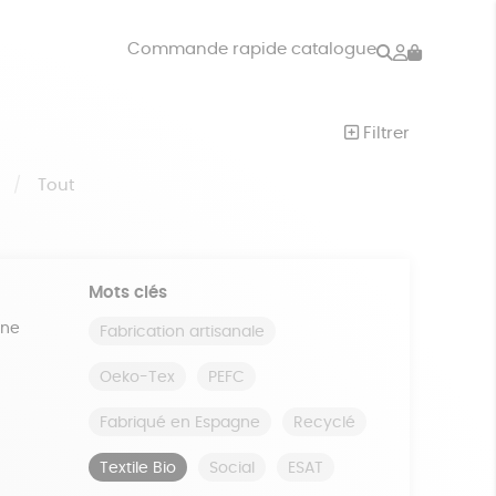
Rechercher
Mon
Commande rapide catalogue
compte
VRES
JEUX
Filtrer
ISON
DONS
S
Tout
Mots clés
ine
Fabrication artisanale
Oeko-Tex
PEFC
Fabriqué en Espagne
Recyclé
Textile Bio
Social
ESAT