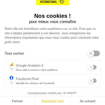
SERVICE CLIENT
Questions fréquentes
Suivi de commande
Nous contacter
Renvoyer des articles
SUIVEZ-NOUS
Une boutique élaborée avec
par RGOODS
Hébergement vert certifié ISO14001 propulsé avec
par Infomaniak