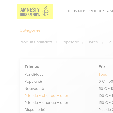
TOUS NOS PRODUITS
S
PRODUITS MILITANTS
SP
Catégories
BIEN-ÊTRE
BIJ
Produits militants
Papeterie
Livres
Je
Trier par
Prix
Par défaut
Tous
Popularité
0 € - 5
Nouveauté
50 € - 
Prix : du - cher au + cher
100 € - 
Prix : du + cher au - cher
150 € -
Disponibilité
Plus de