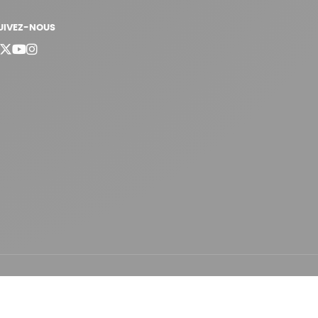
UIVEZ-NOUS
bergement vert certifié ISO14001 propulsé avec
par Infomaniak