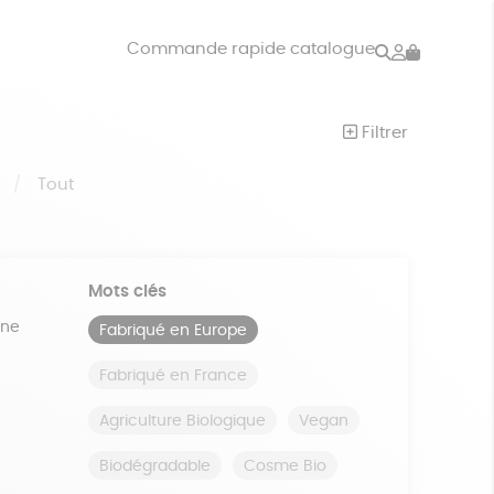
Rechercher
Mon
Commande rapide catalogue
compte
VRES
JEUX
Filtrer
ISON
DONS
S
Tout
Mots clés
ine
Fabriqué en Europe
Fabriqué en France
Agriculture Biologique
Vegan
Biodégradable
Cosme Bio