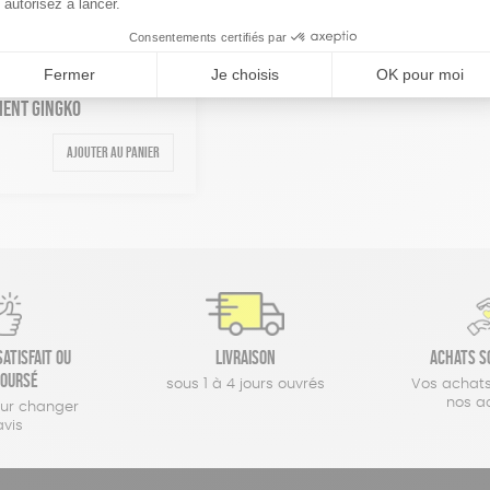
Voir les options
Voir les options
34,90
€
MENT GINGKO
Ajouter au panier
atisfait ou
Livraison
Achats s
oursé
sous 1 à 4 jours ouvrés
Vos achats
nos a
our changer
avis