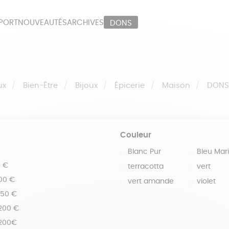
PORT
NOUVEAUTÉS
ARCHIVES
DONS
ORT
PAPETERIE
LI
OUX
ÉPICERIE
MA
ux
Bien-Être
Bijoux
Épicerie
Maison
DON
Couleur
Blanc Pur
Bleu Mar
0 €
terracotta
vert
100 €
vert amande
violet
150 €
 200 €
 200€