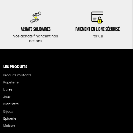
Achats solidaires
Paiement en ligne sécurisé
Vos achats financent nos
Par CB
actions
LES PRODUITS
Produits militants
Papeterie
Livres
Jeux
Bien-être
Bijoux
Epicerie
Maison