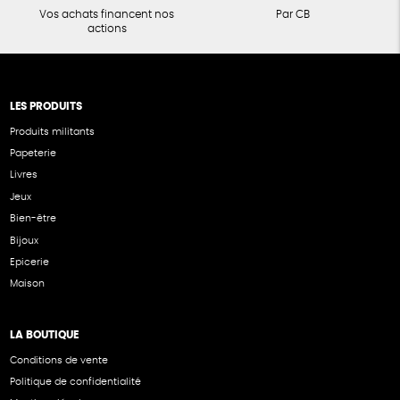
Vos achats financent nos
Par CB
actions
LES PRODUITS
Produits militants
Papeterie
Livres
Jeux
Bien-être
Bijoux
Epicerie
Maison
LA BOUTIQUE
Conditions de vente
Politique de confidentialité