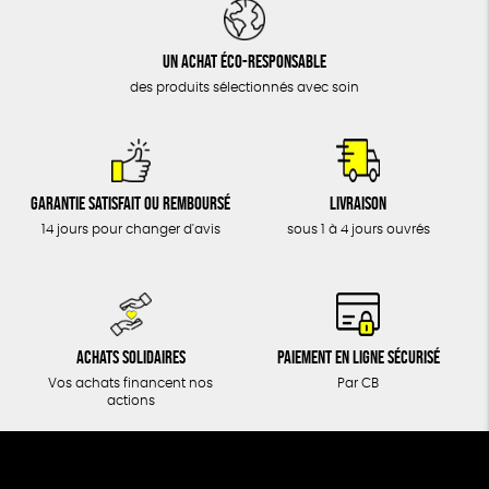
DONS
TOUT
Un achat éco-responsable
des produits sélectionnés avec soin
Garantie satisfait ou remboursé
Livraison
14 jours pour changer d'avis
sous 1 à 4 jours ouvrés
Achats solidaires
Paiement en ligne sécurisé
Vos achats financent nos
Par CB
actions