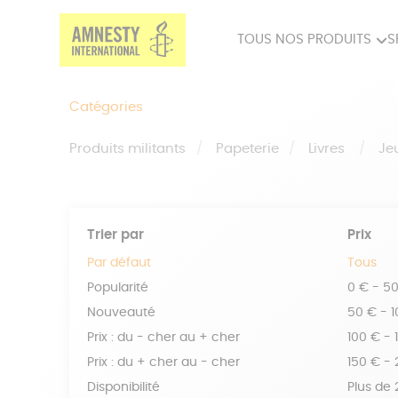
TOUS NOS PRODUITS
S
PRODUITS MILITANTS
SP
Catégories
BIEN-ÊTRE
BIJ
Produits militants
Papeterie
Livres
Je
Trier par
Prix
Par défaut
Tous
Popularité
0 € - 5
Nouveauté
50 € - 
Prix : du - cher au + cher
100 € - 
Prix : du + cher au - cher
150 € -
Disponibilité
Plus de