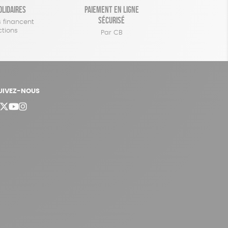
olidaires
Paiement en ligne
sécurisé
 financent
ctions
Par CB
UIVEZ-NOUS