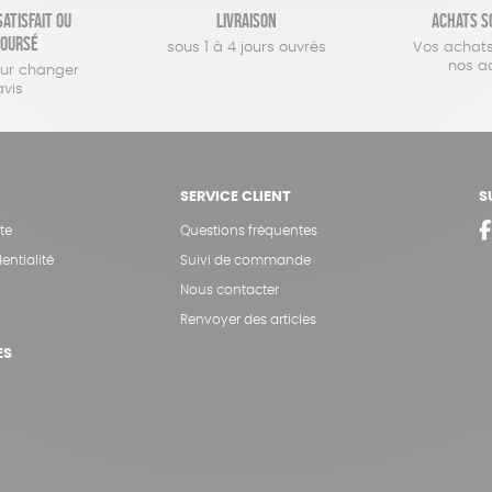
atisfait ou
Livraison
Achats s
oursé
sous 1 à 4 jours ouvrés
Vos achats
nos a
our changer
avis
SERVICE CLIENT
S
te
Questions fréquentes
entialité
Suivi de commande
Nous contacter
Renvoyer des articles
ES