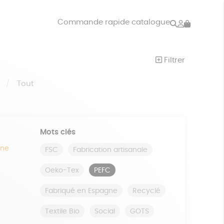
Rechercher
Mon
Commande rapide catalogue
compte
VRES
JEUX
Filtrer
ISON
DONS
S
Tout
Mots clés
ine
FSC
Fabrication artisanale
Oeko-Tex
PEFC
Fabriqué en Espagne
Recyclé
Textile Bio
Social
GOTS