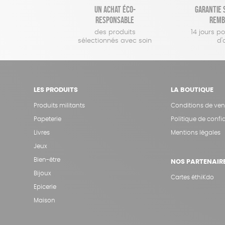
Un achat éco-
Garantie s
responsable
remb
des produits
14 jours p
sélectionnés avec soin
d'
LES PRODUITS
LA BOUTIQUE
Produits militants
Conditions de ven
Papeterie
Politique de confid
Livres
Mentions légales
Jeux
Bien-être
NOS PARTENAIR
Bijoux
Cartes éthiKdo
Epicerie
Maison