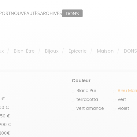
PORT
NOUVEAUTÉS
ARCHIVES
DONS
ORT
PAPETERIE
LI
OUX
ÉPICERIE
MA
ux
Bien-Être
Bijoux
Épicerie
Maison
DON
Couleur
Blanc Pur
Bleu Mar
0 €
terracotta
vert
100 €
vert amande
violet
150 €
 200 €
 200€