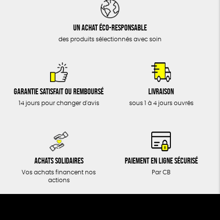
DONS
TOUT
Un achat éco-responsable
des produits sélectionnés avec soin
Garantie satisfait ou remboursé
Livraison
14 jours pour changer d'avis
sous 1 à 4 jours ouvrés
Achats solidaires
Paiement en ligne sécurisé
Vos achats financent nos
Par CB
actions