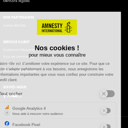
Mentions légales
NOS PARTENAIRES
Cartes éthiKdo
SERVICE CLIENT
Questions fréquentes
Suivi de commande
Nous contacter
Renvoyer des articles
SUIVEZ-NOUS