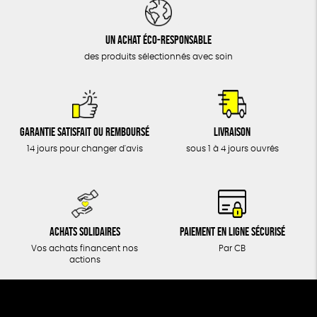
DONS
TOUT
Un achat éco-responsable
des produits sélectionnés avec soin
Garantie satisfait ou remboursé
Livraison
14 jours pour changer d'avis
sous 1 à 4 jours ouvrés
Achats solidaires
Paiement en ligne sécurisé
Vos achats financent nos
Par CB
actions