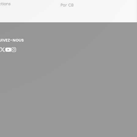
ctions
Par CB
UIVEZ-NOUS