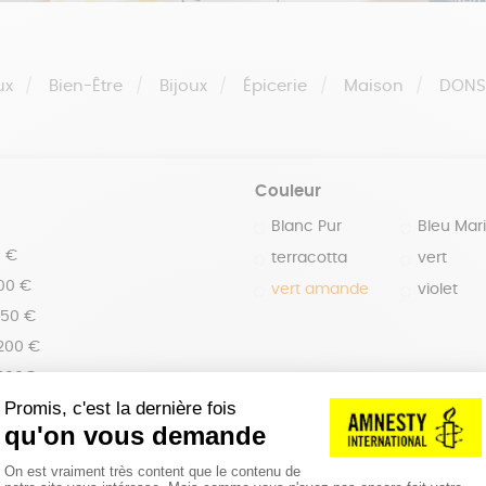
ux
Bien-Être
Bijoux
Épicerie
Maison
DON
Couleur
Blanc Pur
Bleu Mar
0 €
terracotta
vert
100 €
vert amande
violet
150 €
 200 €
 200€