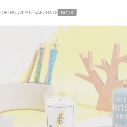
PORT
NOUVEAUTÉS
ARCHIVES
DONS
ORT
PAPETERIE
LI
OUX
ÉPICERIE
MA