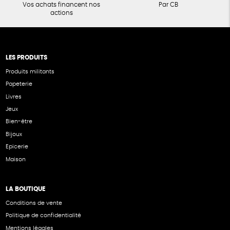
Vos achats financent nos
Par CB
actions
LES PRODUITS
Produits militants
Papeterie
Livres
Jeux
Bien-être
Bijoux
Epicerie
Maison
LA BOUTIQUE
Conditions de vente
Politique de confidentialité
Mentions légales