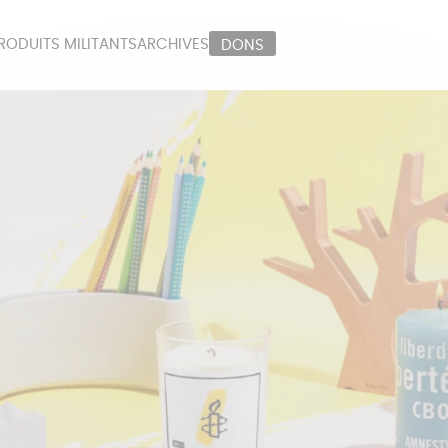
RODUITS MILITANTS
ARCHIVES
DONS
ORT
PAPETERIE
LI
OUX
ÉPICERIE
MA