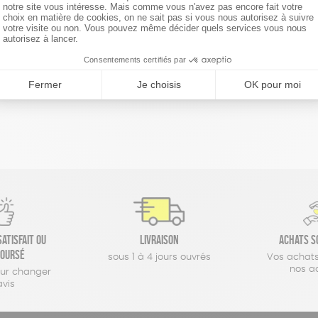
réinitialiser les filtres
atisfait ou
Livraison
Achats s
oursé
sous 1 à 4 jours ouvrés
Vos achats
nos a
our changer
avis