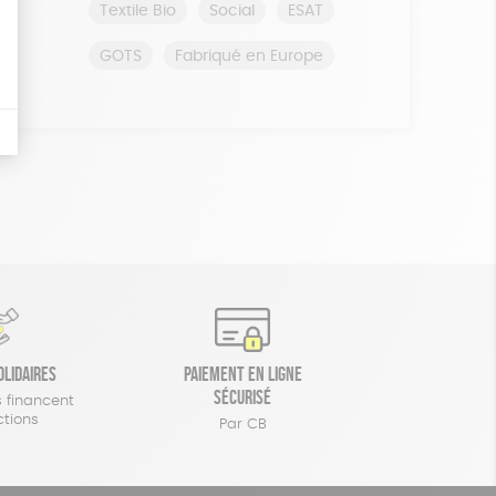
Textile Bio
Social
ESAT
GOTS
Fabriqué en Europe
olidaires
Paiement en ligne
sécurisé
 financent
ctions
Par CB