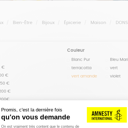
ux
Bien-Être
Bijoux
Épicerie
Maison
DON
Couleur
Blanc Pur
Bleu Mar
0 €
terracotta
vert
100 €
vert amande
violet
150 €
 200 €
 200€