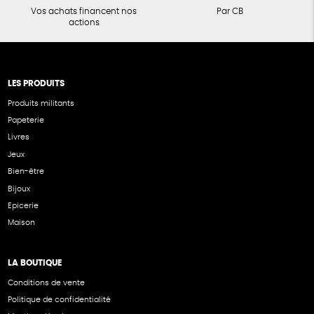
Vos achats financent nos
Par CB
actions
LES PRODUITS
Produits militants
Papeterie
Livres
Jeux
Bien-être
Bijoux
Epicerie
Maison
LA BOUTIQUE
Conditions de vente
Politique de confidentialité