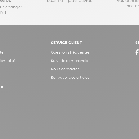
sous 1 à 4 jours ouvrés
Vos achats
nos a
our changer
avis
SERVICE CLIENT
S
te
Questions fréquentes
entialité
Suivi de commande
Nous contacter
Renvoyer des articles
ES