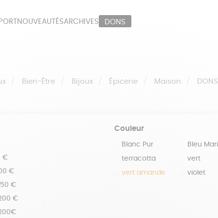
PORT
NOUVEAUTÉS
ARCHIVES
DONS
ORT
PAPETERIE
LI
OUX
ÉPICERIE
MA
ux
Bien-Être
Bijoux
Épicerie
Maison
DON
Couleur
Blanc Pur
Bleu Mar
0 €
terracotta
vert
100 €
vert amande
violet
150 €
 200 €
 200€