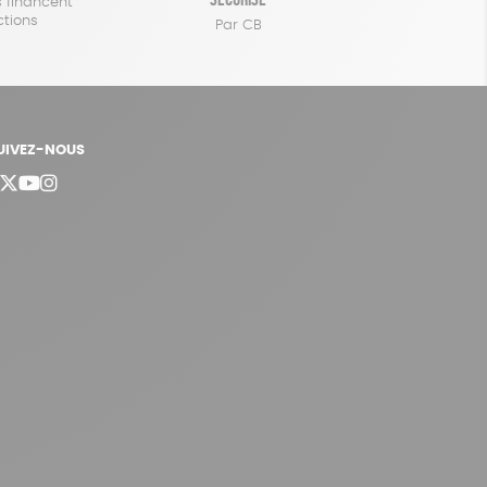
 financent
ctions
Par CB
UIVEZ-NOUS