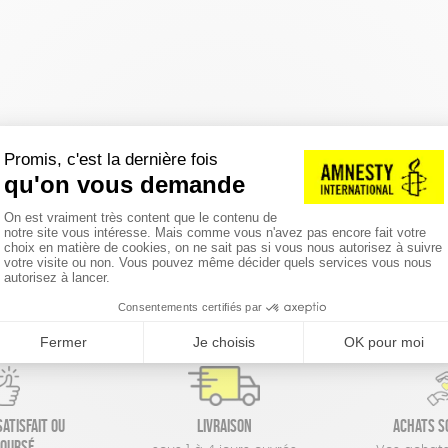
réinitialiser les filtres
atisfait ou
Livraison
Achats s
oursé