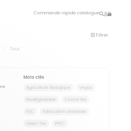
Rechercher
Mon
Commande rapide catalogue
compte
VRES
JEUX
Filtrer
ISON
DONS
S
Tout
Mots clés
ine
Agriculture Biologique
Vegan
Biodégradable
Cosme Bio
FSC
Fabrication artisanale
Oeko-Tex
PEFC