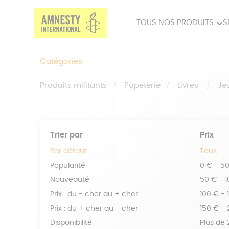
TOUS NOS PRODUITS
S
PRODUITS MILITANTS
SP
Catégories
BIEN-ÊTRE
BIJ
Produits militants
Papeterie
Livres
Je
Trier par
Prix
Par défaut
Tous
Popularité
0 € - 5
Nouveauté
50 € - 
Prix : du - cher au + cher
100 € - 
Prix : du + cher au - cher
150 € -
Disponibilité
Plus de