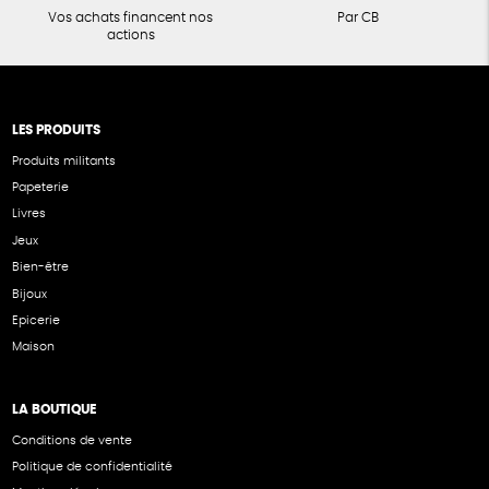
Vos achats financent nos
Par CB
actions
LES PRODUITS
Produits militants
Papeterie
Livres
Jeux
Bien-être
Bijoux
Epicerie
Maison
LA BOUTIQUE
Conditions de vente
Politique de confidentialité