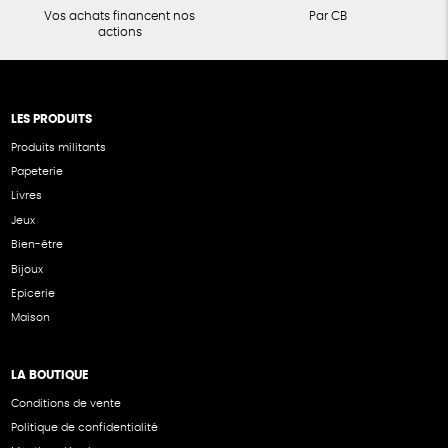
Vos achats financent nos
Par CB
actions
LES PRODUITS
Produits militants
Papeterie
Livres
Jeux
Bien-être
Bijoux
Epicerie
Maison
LA BOUTIQUE
Conditions de vente
Politique de confidentialité