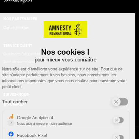
Mentions légales
NOS PARTENAIRES
Cartes éthiKdo
SERVICE CLIENT
Questions fréquentes
Suivi de commande
Nous contacter
Renvoyer des articles
SUIVEZ-NOUS