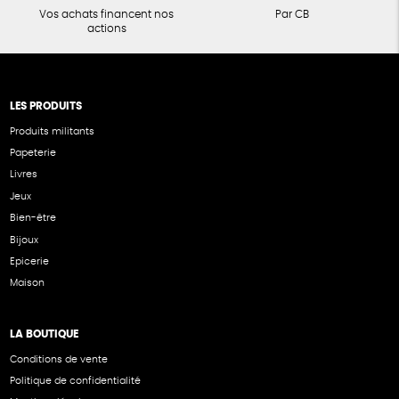
Vos achats financent nos
Par CB
actions
LES PRODUITS
Produits militants
Papeterie
Livres
Jeux
Bien-être
Bijoux
Epicerie
Maison
LA BOUTIQUE
Conditions de vente
Politique de confidentialité