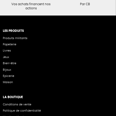
Vos achats financent nos
Par CB
actions
LES PRODUITS
Produits militants
Papeterie
Livres
Jeux
Bien-être
Bijoux
Epicerie
Maison
LA BOUTIQUE
Conditions de vente
Politique de confidentialité