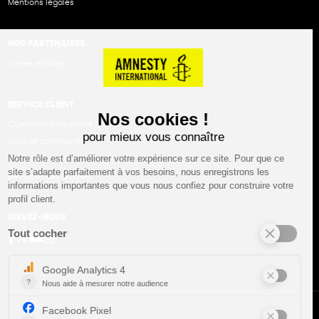
Mentions légales
NOS PARTENAIRES
Cartes éthiKdo
SERVICE CLIENT
Questions fréquentes
Suivi de commande
Nous contacter
Renvoyer des articles
SUIVEZ-NOUS