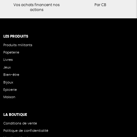
Vos achats financent nos
Par CB
actions
LES PRODUITS
Produits militants
Papeterie
Livres
Jeux
Bien-être
Bijoux
Epicerie
Maison
LA BOUTIQUE
Conditions de vente
Politique de confidentialité