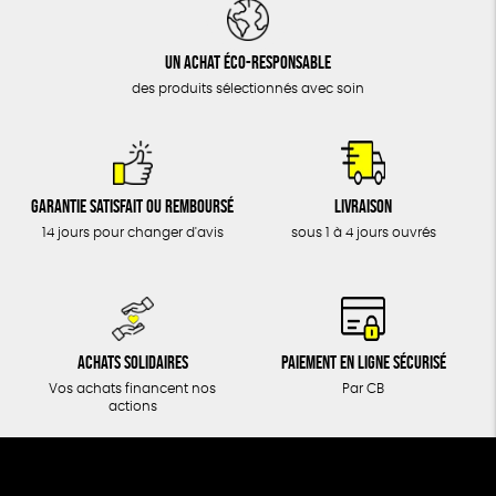
DONS
TOUT
Un achat éco-responsable
des produits sélectionnés avec soin
Garantie satisfait ou remboursé
Livraison
14 jours pour changer d'avis
sous 1 à 4 jours ouvrés
Achats solidaires
Paiement en ligne sécurisé
Vos achats financent nos
Par CB
actions