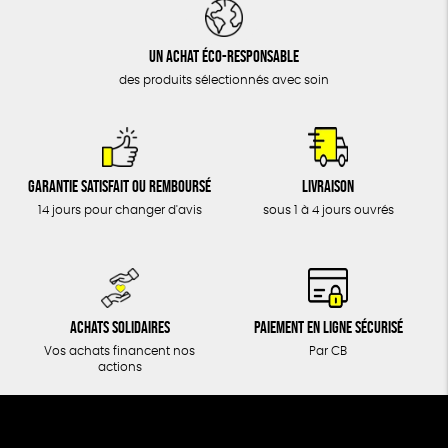
DONS
TOUT
Un achat éco-responsable
des produits sélectionnés avec soin
Garantie satisfait ou remboursé
Livraison
14 jours pour changer d'avis
sous 1 à 4 jours ouvrés
Achats solidaires
Paiement en ligne sécurisé
Vos achats financent nos
Par CB
actions