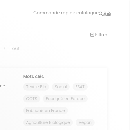
Rechercher
Mon
Commande rapide catalogue
compte
VRES
JEUX
Filtrer
ISON
DONS
S
Tout
Mots clés
ine
Textile Bio
Social
ESAT
GOTS
Fabriqué en Europe
Fabriqué en France
Agriculture Biologique
Vegan