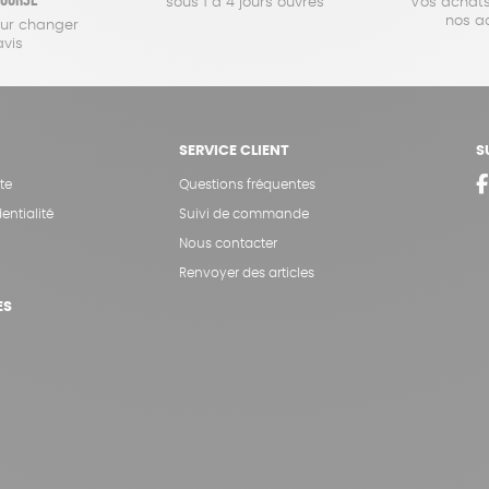
sous 1 à 4 jours ouvrés
Vos achats
nos a
our changer
avis
SERVICE CLIENT
S
te
Questions fréquentes
entialité
Suivi de commande
Nous contacter
Renvoyer des articles
ES