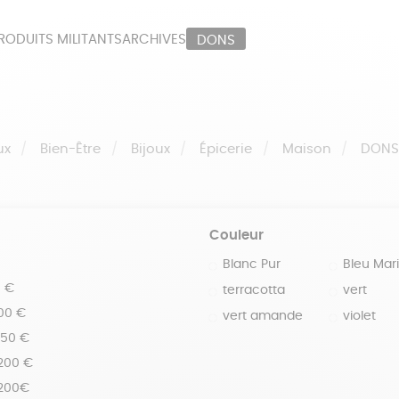
RODUITS MILITANTS
ARCHIVES
DONS
ORT
PAPETERIE
LI
OUX
ÉPICERIE
MA
ux
Bien-Être
Bijoux
Épicerie
Maison
DON
Couleur
Blanc Pur
Bleu Mar
0 €
terracotta
vert
100 €
vert amande
violet
150 €
 200 €
 200€