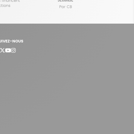
 financent
ctions
Par CB
UIVEZ-NOUS