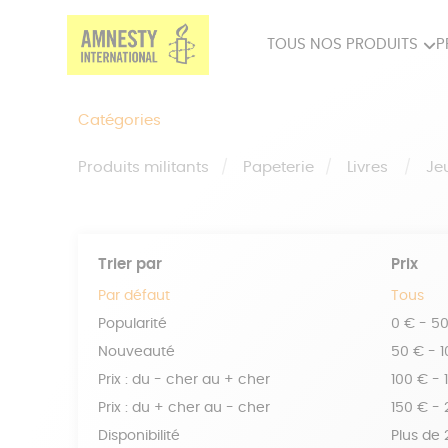
TOUS NOS PRODUITS
P
PRODUITS MILITANTS
SP
Catégories
BIEN-ÊTRE
BIJ
Produits militants
Papeterie
Livres
Je
Trier par
Prix
Par défaut
Tous
Popularité
0 € - 5
Nouveauté
50 € - 
Prix : du - cher au + cher
100 € - 
Prix : du + cher au - cher
150 € -
Disponibilité
Plus de