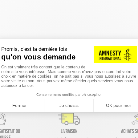
réinitialiser les filtres
atisfait ou
Livraison
Achats s
oursé