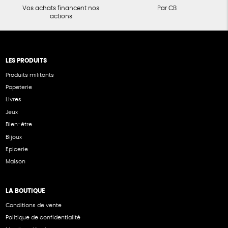
Vos achats financent nos
Par CB
actions
LES PRODUITS
Produits militants
Papeterie
Livres
Jeux
Bien-être
Bijoux
Epicerie
Maison
LA BOUTIQUE
Conditions de vente
Politique de confidentialité