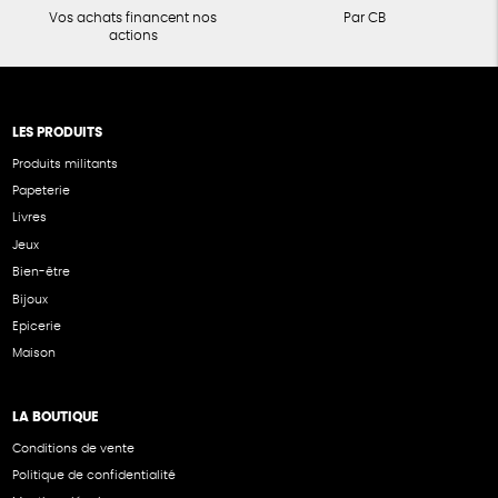
Vos achats financent nos
Par CB
actions
LES PRODUITS
Produits militants
Papeterie
Livres
Jeux
Bien-être
Bijoux
Epicerie
Maison
LA BOUTIQUE
Conditions de vente
Politique de confidentialité