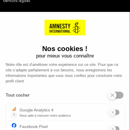
Mentions légales
NOS PARTENAIRES
Cartes éthiKdo
SERVICE CLIENT
Questions fréquentes
Suivi de commande
Nous contacter
Renvoyer des articles
SUIVEZ-NOUS