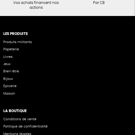
Vos achats financent nos
Par CB
actions
LES PRODUITS
Produits militants
Papeterie
Livres
Jeux
Bien-être
Bijoux
Epicerie
Maison
LA BOUTIQUE
Conditions de vente
Politique de confidentialité
Mentions légales