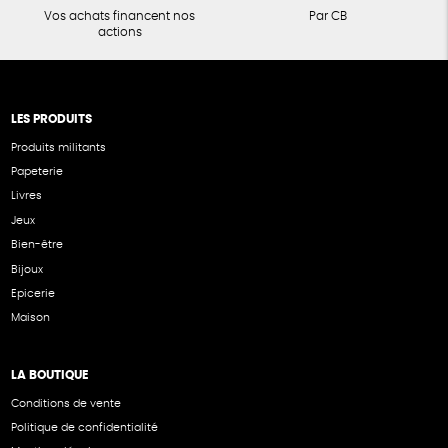
Vos achats financent nos
Par CB
actions
LES PRODUITS
Produits militants
Papeterie
Livres
Jeux
Bien-être
Bijoux
Epicerie
Maison
LA BOUTIQUE
Conditions de vente
Politique de confidentialité