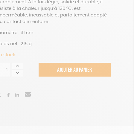
urablement. À la fois léger, solide et durable, il
ésiste à la chaleur jusqu’à 130 °C, est
mperméable, incassable et parfaitement adapté
u contact alimentaire.
iamètre : 31 cm
oids net : 215 g
n stock
uantité
AJOUTER AU PANIER
e
lateau
ond