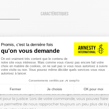
CARACTÉRISTIQUES
Méli-Mélo de la marque Mini Labo
re 31 cm
de nourriture. Imperméable et incassable.
ts sur notre boutique, vous participez au financement de no
complir notre mission : faire respecter les droits humains po
permet de changer des vies, de changer des lois, de remporter
é et pour la justice. Lors de votre commande, vous pouvez fair
 permettre de nous rapprocher toujours un peu plus de la p