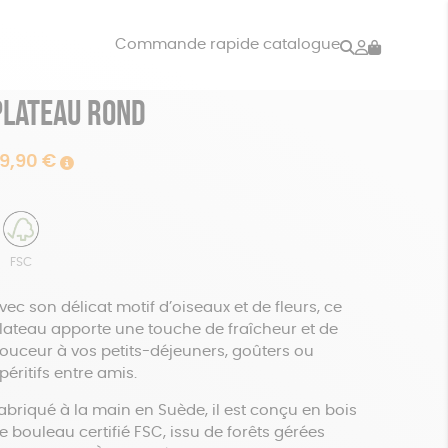
Rechercher
Mon
Commande rapide catalogue
compte
Plateau rond
VRES
JEUX
ISON
DONS
9,90
€
FSC
vec son délicat motif d’oiseaux et de fleurs, ce
lateau apporte une touche de fraîcheur et de
ouceur à vos petits-déjeuners, goûters ou
péritifs entre amis.
abriqué à la main en Suède, il est conçu en bois
e bouleau certifié FSC, issu de forêts gérées