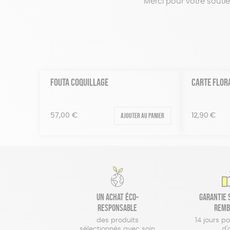
Merci pour votre soutien
FOUTA COQUILLAGE
CARTE FLOR
Ajouter au panier
57,00
€
12,90
€
Un achat éco-
Garantie s
responsable
remb
des produits
14 jours p
sélectionnés avec soin
d'