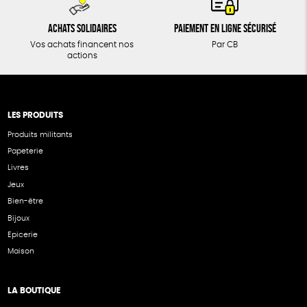
Achats solidaires
Paiement en ligne sécurisé
Vos achats financent nos
Par CB
actions
LES PRODUITS
Produits militants
Papeterie
Livres
Jeux
Bien-être
Bijoux
Epicerie
Maison
LA BOUTIQUE