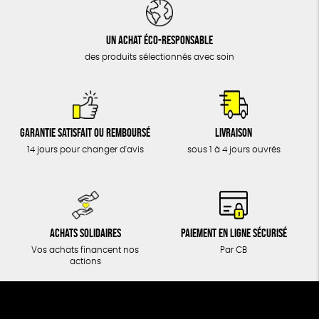
DONS
TOUT
Un achat éco-responsable
des produits sélectionnés avec soin
Garantie satisfait ou remboursé
Livraison
14 jours pour changer d'avis
sous 1 à 4 jours ouvrés
Achats solidaires
Paiement en ligne sécurisé
Vos achats financent nos
Par CB
actions