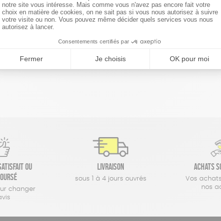
réinitialiser les filtres
atisfait ou
Livraison
Achats s
oursé
sous 1 à 4 jours ouvrés
Vos achats
nos a
our changer
avis