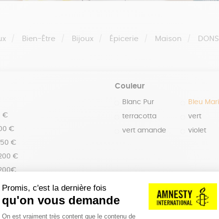
ux
Bien-Être
Bijoux
Épicerie
Maison
DON
Couleur
Blanc Pur
Bleu Mar
0 €
terracotta
vert
100 €
vert amande
violet
150 €
 200 €
 200€