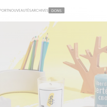
PORT
NOUVEAUTÉS
ARCHIVES
DONS
ORT
PAPETERIE
LI
OUX
ÉPICERIE
MA