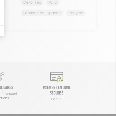
Oeko-Tex
PEFC
Fabriqué en Espagne
Recyclé
olidaires
Paiement en ligne
sécurisé
 financent
ctions
Par CB