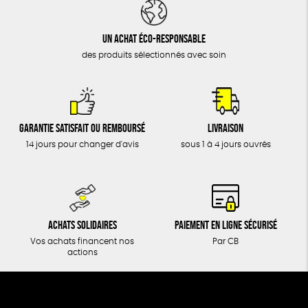
DONS
TOUT
Un achat éco-responsable
des produits sélectionnés avec soin
Garantie satisfait ou remboursé
Livraison
14 jours pour changer d'avis
sous 1 à 4 jours ouvrés
Achats solidaires
Paiement en ligne sécurisé
Vos achats financent nos
Par CB
actions