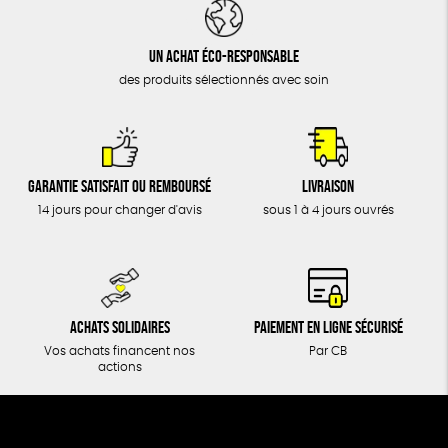
DONS
TOUT
Un achat éco-responsable
des produits sélectionnés avec soin
Garantie satisfait ou remboursé
Livraison
14 jours pour changer d'avis
sous 1 à 4 jours ouvrés
Achats solidaires
Paiement en ligne sécurisé
Vos achats financent nos
Par CB
actions