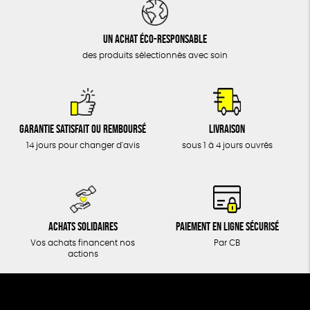
DONS
TOUT
Un achat éco-responsable
des produits sélectionnés avec soin
Garantie satisfait ou remboursé
Livraison
14 jours pour changer d'avis
sous 1 à 4 jours ouvrés
Achats solidaires
Paiement en ligne sécurisé
Vos achats financent nos
Par CB
actions