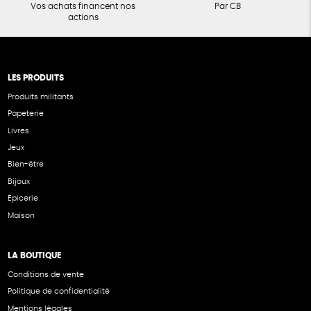
Vos achats financent nos
Par CB
actions
LES PRODUITS
Produits militants
Papeterie
Livres
Jeux
Bien-être
Bijoux
Epicerie
Maison
LA BOUTIQUE
Conditions de vente
Politique de confidentialité
Mentions légales