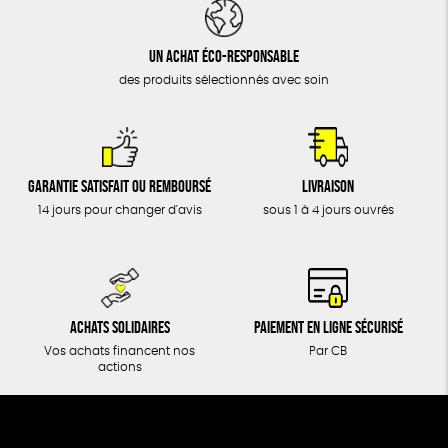
DONS
TOUT
Un achat éco-responsable
des produits sélectionnés avec soin
Garantie satisfait ou remboursé
Livraison
14 jours pour changer d'avis
sous 1 à 4 jours ouvrés
Achats solidaires
Paiement en ligne sécurisé
Vos achats financent nos
Par CB
actions