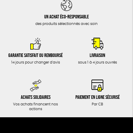
DONS
TOUT
Un achat éco-responsable
des produits sélectionnés avec soin
Garantie satisfait ou remboursé
Livraison
14 jours pour changer d'avis
sous 1 à 4 jours ouvrés
Achats solidaires
Paiement en ligne sécurisé
Vos achats financent nos
Par CB
actions