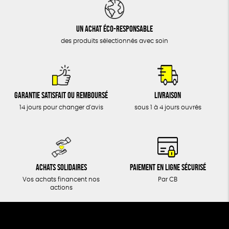
DONS
TOUT
Un achat éco-responsable
des produits sélectionnés avec soin
Garantie satisfait ou remboursé
Livraison
14 jours pour changer d'avis
sous 1 à 4 jours ouvrés
Achats solidaires
Paiement en ligne sécurisé
Vos achats financent nos
Par CB
actions