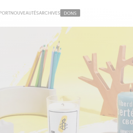
PORT
NOUVEAUTÉS
ARCHIVES
DONS
ORT
PAPETERIE
LI
OUX
ÉPICERIE
MA