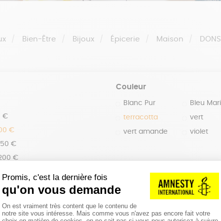
ux
Bien-Être
Bijoux
Épicerie
Maison
DON
Couleur
Blanc Pur
Bleu Mar
0 €
terracotta
vert
100 €
vert amande
violet
150 €
 200 €
 200€