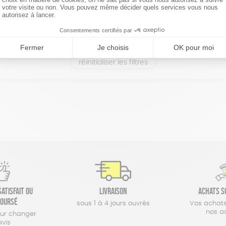
réinitialiser les filtres
atisfait ou
Livraison
Achats s
oursé
sous 1 à 4 jours ouvrés
Vos achats
nos a
our changer
avis