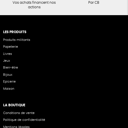
Vos achats financent nos
Par CB
actions
LES PRODUITS
Produits militants
Papeterie
Livres
Jeux
Bien-être
Bijoux
Epicerie
Maison
LA BOUTIQUE
Conditions de vente
Politique de confidentialité
Mentions légales